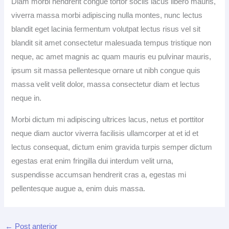
Diam morbi hendrerit congue tortor sociis lacus libero mauris,
viverra massa morbi adipiscing nulla montes, nunc lectus
blandit eget lacinia fermentum volutpat lectus risus vel sit
blandit sit amet consectetur malesuada tempus tristique non
neque, ac amet magnis ac quam mauris eu pulvinar mauris,
ipsum sit massa pellentesque ornare ut nibh congue quis
massa velit velit dolor, massa consectetur diam et lectus
neque in.
Morbi dictum mi adipiscing ultrices lacus, netus et porttitor
neque diam auctor viverra facilisis ullamcorper at et id et
lectus consequat, dictum enim gravida turpis semper dictum
egestas erat enim fringilla dui interdum velit urna,
suspendisse accumsan hendrerit cras a, egestas mi
pellentesque augue a, enim duis massa.
←
Post anterior