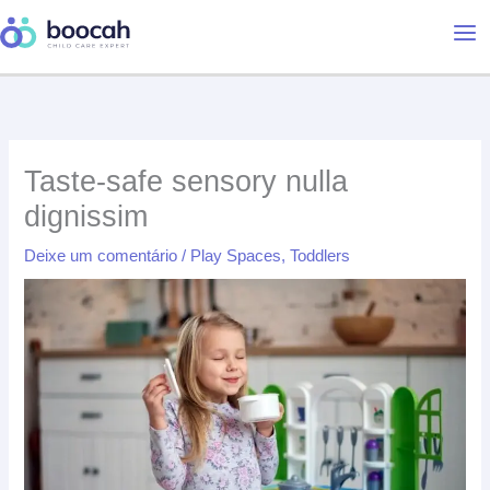
Ir
para
o
conteúdo
Taste-safe sensory nulla
dignissim
Deixe um comentário
/
Play Spaces
,
Toddlers